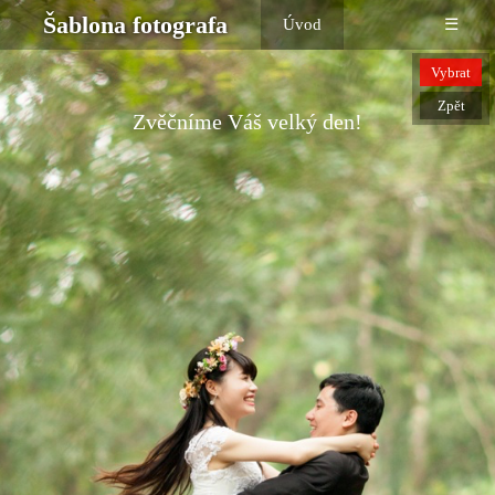
Šablona fotografa
Úvod
☰
Vybrat
Zpět
Zvěčníme Váš velký den!