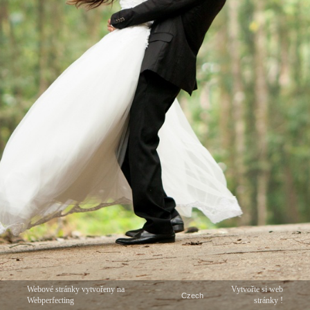
Webové stránky vytvořeny na
Vytvořte si web
Webperfecting
stránky !